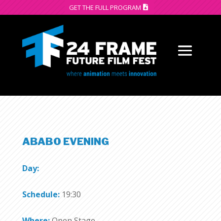
GET THE FULL PROGRAM
ABABO EVENING
Day:
Schedule:
19:30
Where:
Open Stage