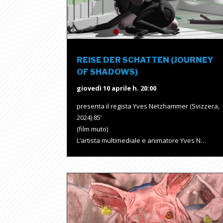
REISE DER SCHATTEN (JOURNEY
OF SHADOWS)
giovedì 10 aprile h. 20:00
presenta il regista Yves Netzhammer (Svizzera,
2024) 85’
(film muto)
L’artista multimediale e animatore Yves N…