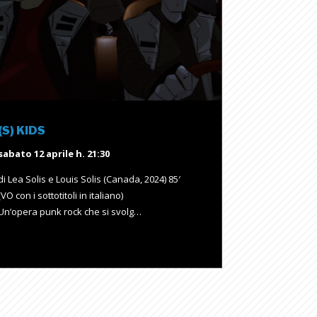
(S) KIDS
sabato 12 aprile h. 21:30
di Lea Solis e Louis Solis (Canada, 2024) 85′
(VO con i sottotitoli in italiano)
Un’opera punk rock che si svolg…