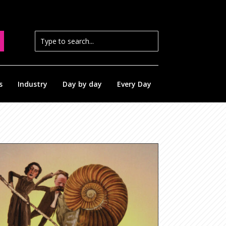
s
Industry
Day by day
Every Day