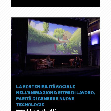
LA SOSTENIBILITÀ SOCIALE
NELL’ANIMAZIONE: RITMI DI LAVORO,
PARITÀ DI GENERE E NUOVE
TECNOLOGIE
venerdì 11 aprile h. 14:30