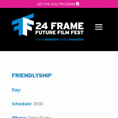
GET THE FULL PROGRAM
FRIENDLYSHIP
Day:
Schedule:
20:00
Where:
Open Stage