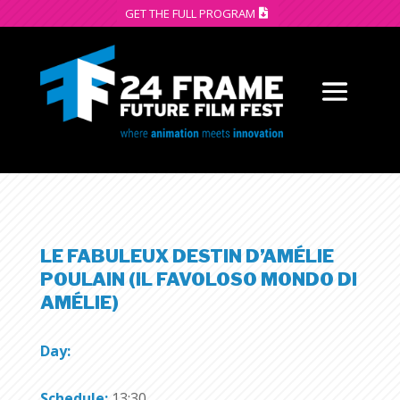
GET THE FULL PROGRAM
LE FABULEUX DESTIN D’AMÉLIE
POULAIN (IL FAVOLOSO MONDO DI
AMÉLIE)
Day:
Schedule:
13:30